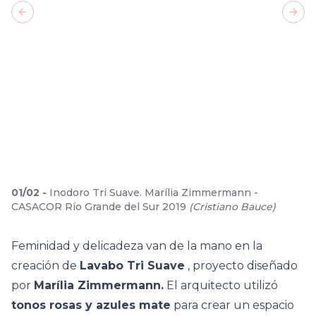
Previous slide
Next
01
/
02
-
Inodoro Tri Suave. Marília Zimmermann -
CASACOR Río Grande del Sur 2019
(
Cristiano Bauce
)
Feminidad y delicadeza van de la mano en la
creación de
Lavabo Tri Suave
, proyecto diseñado
por
Marília Zimmermann.
El arquitecto utilizó
tonos rosas y azules mate
para crear un espacio