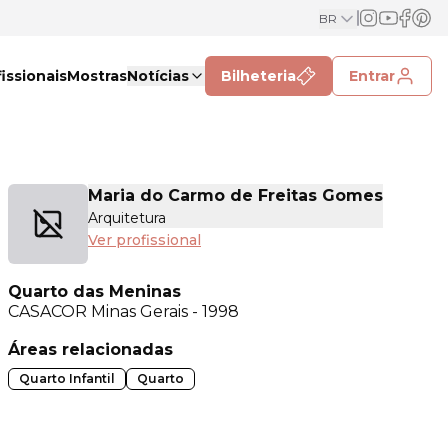
BR
issionais
Mostras
Notícias
Bilheteria
Entrar
Maria do Carmo de Freitas Gomes
Arquitetura
Ver profissional
Quarto das Meninas
CASACOR
Minas Gerais - 1998
Áreas relacionadas
Quarto Infantil
Quarto