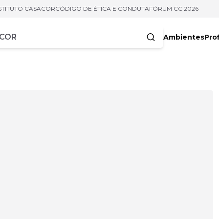
STITUTO CASACOR
CÓDIGO DE ÉTICA E CONDUTA
FÓRUM CC 2026
Ambientes
Prof
racteres