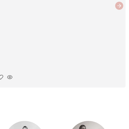
Next
ar link