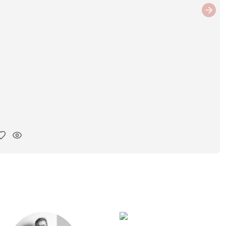
Next
ar link