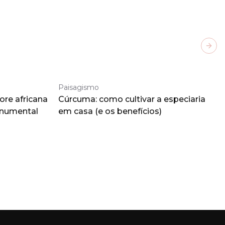
Next
Paisagismo
ore africana
Cúrcuma: como cultivar a especiaria
onumental
em casa (e os benefícios)