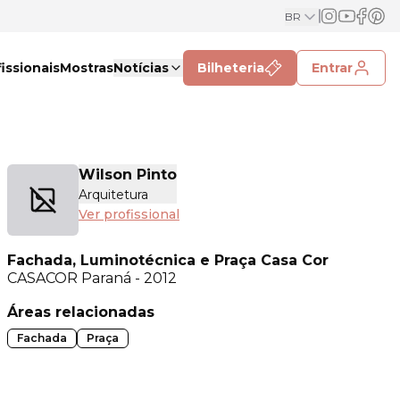
BR
issionais
Mostras
Notícias
Bilheteria
Entrar
Wilson Pinto
Arquitetura
Ver profissional
Fachada, Luminotécnica e Praça Casa Cor
CASACOR
Paraná - 2012
Áreas relacionadas
Fachada
Praça