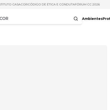
STITUTO CASACOR
CÓDIGO DE ÉTICA E CONDUTA
FÓRUM CC 2026
Ambientes
Prof
racteres