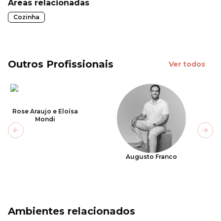
Áreas relacionadas
Cozinha
Outros Profissionais
Ver todos
Rose Araujo e Eloísa
Mondi
Previous slide
Next
Augusto Franco
Ambientes relacionados