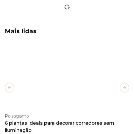
Mais lidas
Previous slide
Next
Paisagismo
6 plantas ideais para decorar corredores sem
iluminação