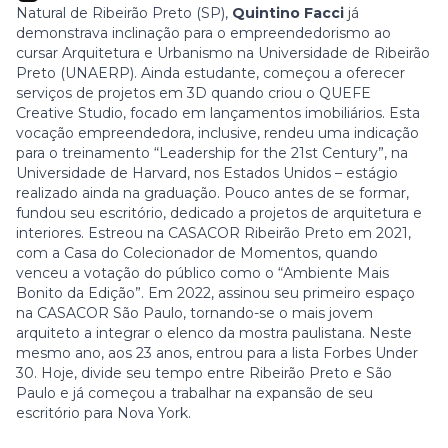
Natural de Ribeirão Preto (SP),
Quintino Facci
já
demonstrava inclinação para o empreendedorismo ao
cursar Arquitetura e Urbanismo na Universidade de Ribeirão
Preto (UNAERP). Ainda estudante, começou a oferecer
serviços de projetos em 3D quando criou o QUEFE
Creative Studio, focado em lançamentos imobiliários. Esta
vocação empreendedora, inclusive, rendeu uma indicação
para o treinamento “Leadership for the 21st Century”, na
Universidade de Harvard, nos Estados Unidos – estágio
realizado ainda na graduação. Pouco antes de se formar,
fundou seu escritório, dedicado a projetos de arquitetura e
interiores. Estreou na CASACOR Ribeirão Preto em 2021,
com a Casa do Colecionador de Momentos, quando
venceu a votação do público como o “Ambiente Mais
Bonito da Edição”. Em 2022, assinou seu primeiro espaço
na CASACOR São Paulo, tornando-se o mais jovem
arquiteto a integrar o elenco da mostra paulistana. Neste
mesmo ano, aos 23 anos, entrou para a lista
Forbes Under
30
. Hoje, divide seu tempo entre Ribeirão Preto e São
Paulo e já começou a trabalhar na expansão de seu
escritório para Nova York.