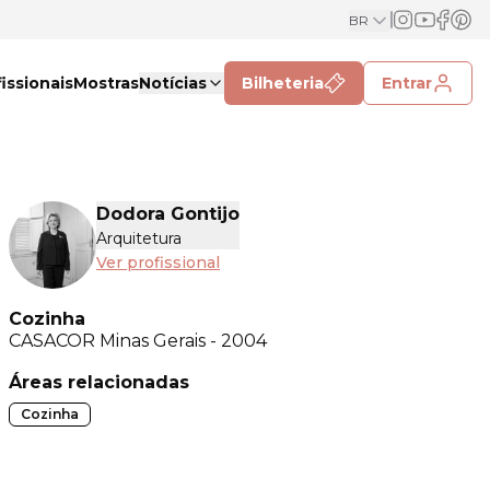
BR
issionais
Mostras
Notícias
Bilheteria
Entrar
Dodora Gontijo
Arquitetura
Ver profissional
Cozinha
CASACOR
Minas Gerais - 2004
Áreas relacionadas
Cozinha