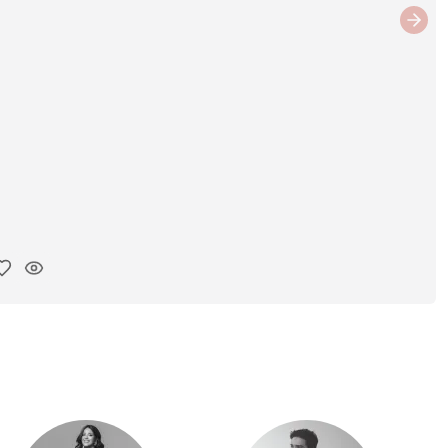
Next
ar link