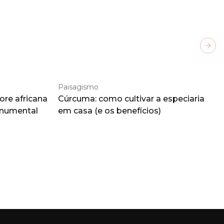
Next
Paisagismo
ore africana
Cúrcuma: como cultivar a especiaria
onumental
em casa (e os benefícios)