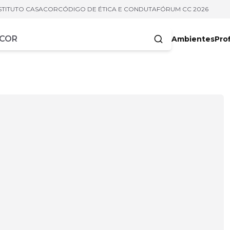
STITUTO CASACOR
CÓDIGO DE ÉTICA E CONDUTA
FÓRUM CC 2026
Ambientes
Prof
racteres