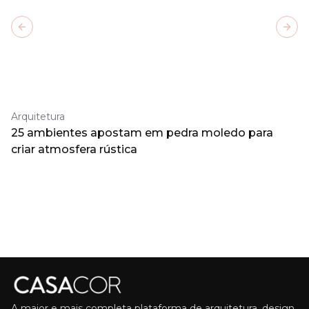
Previous slide
Next
Arquitetura
25 ambientes apostam em pedra moledo para
criar atmosfera rústica
A maior e mais completa plataforma de arquitetura, design