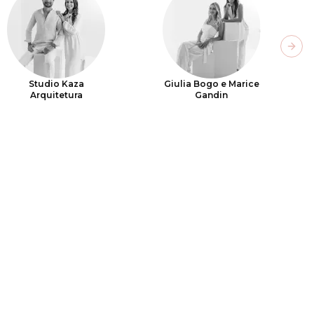
Next
Studio Kaza
Giulia Bogo e Marice
Arquitetura
Gandin