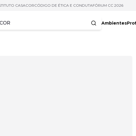
STITUTO CASACOR
CÓDIGO DE ÉTICA E CONDUTA
FÓRUM CC 2026
Ambientes
Prof
racteres