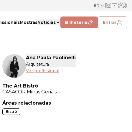
BR
issionais
Mostras
Notícias
Bilheteria
Entrar
Ana Paula Paolinelli
Arquitetura
Ver profissional
The Art Bistrô
CASACOR
Minas Geriais
Áreas relacionadas
Bistrô