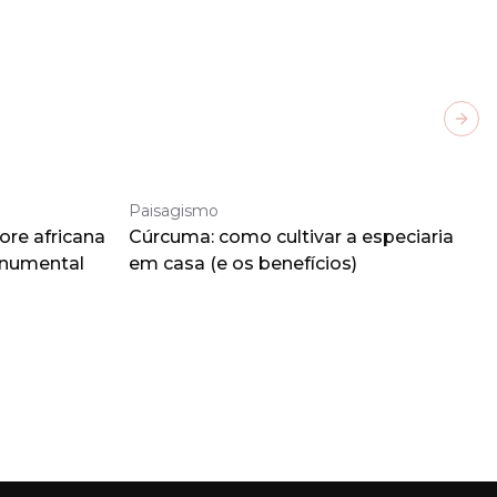
Next
Paisagismo
ore africana
Cúrcuma: como cultivar a especiaria
onumental
em casa (e os benefícios)