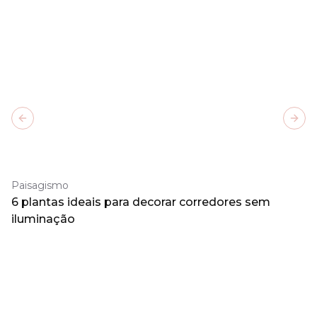
Previous slide
Next
Paisagismo
6 plantas ideais para decorar corredores sem
iluminação