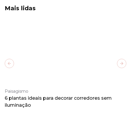
Mais lidas
Previous slide
Next
Paisagismo
6 plantas ideais para decorar corredores sem
iluminação