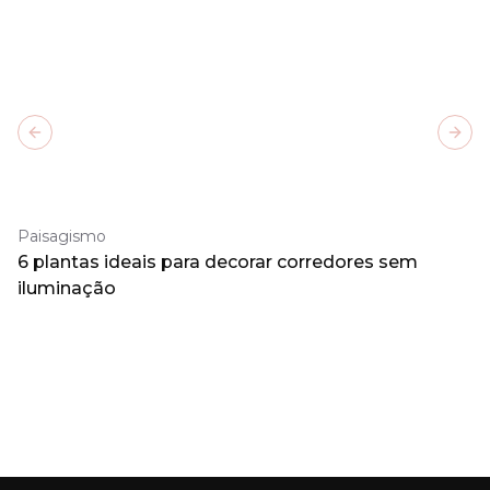
Previous slide
Next
Paisagismo
6 plantas ideais para decorar corredores sem
iluminação