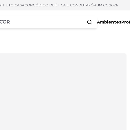
STITUTO CASACOR
CÓDIGO DE ÉTICA E CONDUTA
FÓRUM CC 2026
Ambientes
Prof
racteres