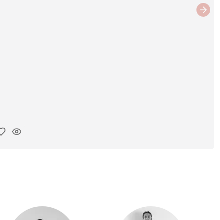
Next
ar link