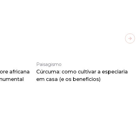
Next
Paisagismo
ore africana
Cúrcuma: como cultivar a especiaria
onumental
em casa (e os benefícios)