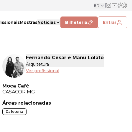
BR
issionais
Mostras
Notícias
Bilheteria
Entrar
Fernando César e Manu Lolato
Arquitetura
Ver profissional
Moca Café
CASACOR
MG
Áreas relacionadas
Cafeteria