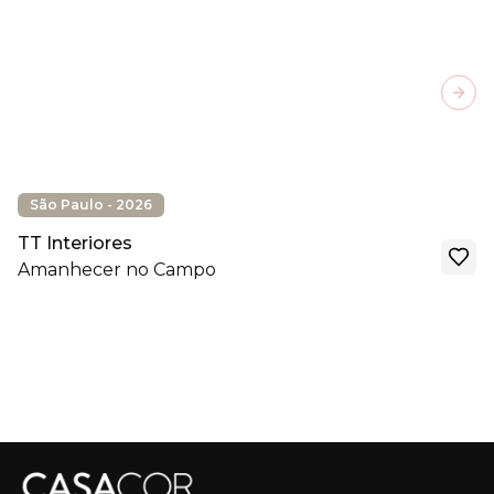
Next
São Paulo - 2026
TT Interiores
Amanhecer no Campo