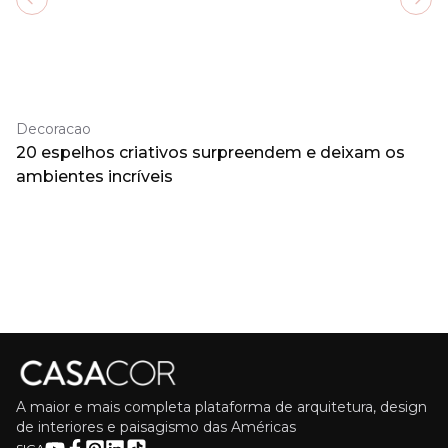
Previous slide
Next
Decoracao
20 espelhos criativos surpreendem e deixam os
ambientes incríveis
A maior e mais completa plataforma de arquitetura, design
de interiores e paisagismo das Américas