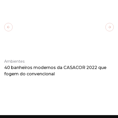
Previous slide
Next
Ambientes
40 banheiros modernos da CASACOR 2022 que
fogem do convencional