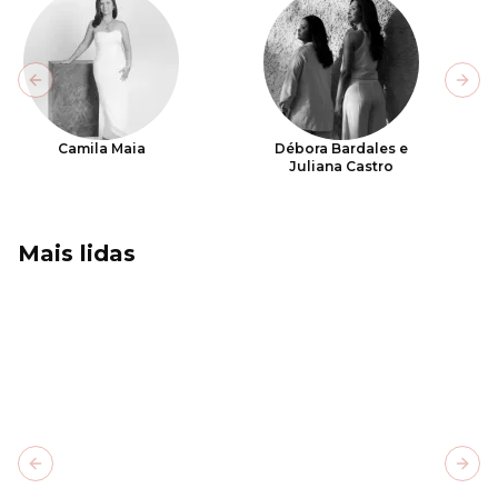
Previous slide
Next
Camila Maia
Débora Bardales e
Juliana Castro
Mais lidas
Previous slide
Next