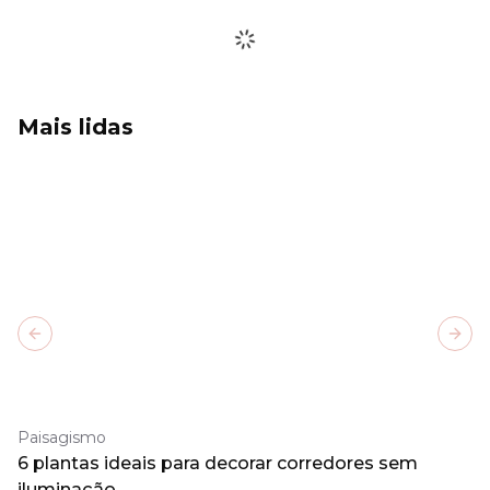
Mais lidas
Previous slide
Next
Paisagismo
6 plantas ideais para decorar corredores sem
iluminação