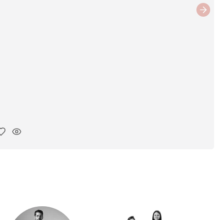
Next
ar link