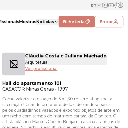
BR
issionais
Mostras
Notícias
Bilheteria
Entrar
Cláudia Costa e Juliana Machado
Arquitetura
Ver profissional
Hall do apartamento 101
CASACOR
Minas Gerais - 1997
Como valorizar o espaço de 3 x 1,30 m sem atrapalhar a
circulação? Criando um efeito de luz, deixando-a passar
pelos quadradinhos vazados e expondo objetos de arte em
um nicho com tampo de mármore carrara, da Graniton. O
artista plástico Marcos Coelho Benjamin assina as lanças de
madeira. No nicho, a escultura que lembra uma espinha de