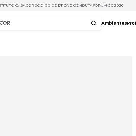
STITUTO CASACOR
CÓDIGO DE ÉTICA E CONDUTA
FÓRUM CC 2026
Ambientes
Prof
racteres