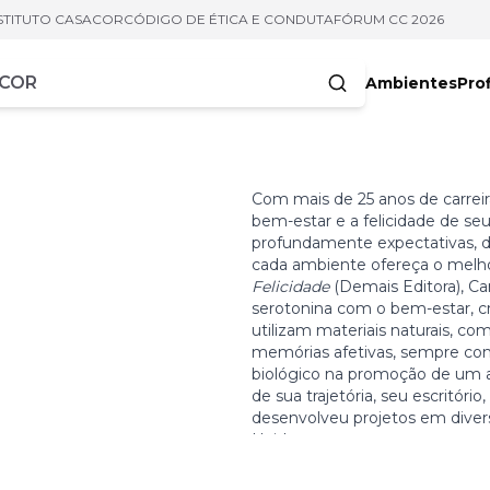
STITUTO CASACOR
CÓDIGO DE ÉTICA E CONDUTA
FÓRUM CC 2026
Ambientes
Prof
racteres
Com mais de 25 anos de carreir
bem-estar e a felicidade de seu
profundamente expectativas, de
cada ambiente ofereça o melho
Felicidade
(Demais Editora), Ca
serotonina com o bem-estar, cr
utilizam materiais naturais, c
memórias afetivas, sempre com 
biológico na promoção de um 
de sua trajetória, seu escritóri
desenvolveu projetos em divers
Unidos.