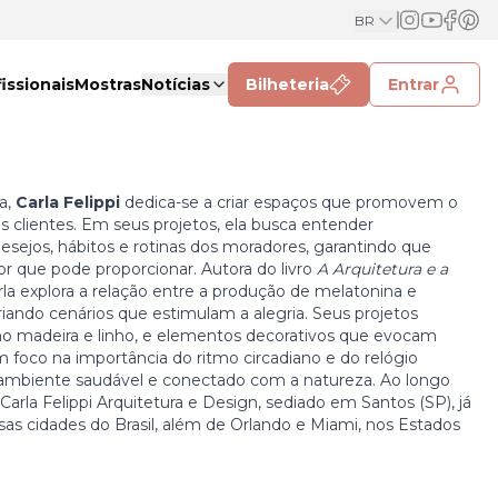
BR
issionais
Mostras
Notícias
Bilheteria
Entrar
a,
Carla Felippi
dedica-se a criar espaços que promovem o
s clientes. Em seus projetos, ela busca entender
sejos, hábitos e rotinas dos moradores, garantindo que
r que pode proporcionar. Autora do livro
A Arquitetura e a
rla explora a relação entre a produção de melatonina e
iando cenários que estimulam a alegria. Seus projetos
omo madeira e linho, e elementos decorativos que evocam
foco na importância do ritmo circadiano e do relógio
ambiente saudável e conectado com a natureza. Ao longo
o, Carla Felippi Arquitetura e Design, sediado em Santos (SP), já
as cidades do Brasil, além de Orlando e Miami, nos Estados