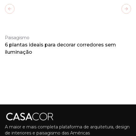
Previous slide
Next
Paisagismo
6 plantas ideais para decorar corredores sem
iluminação
A maior e mais completa plataforma de arquitetura, design
de interiores e paisagismo das Américas