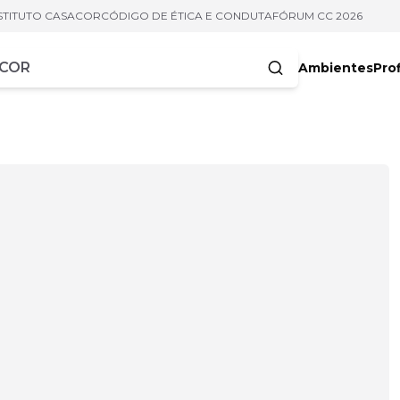
STITUTO CASACOR
CÓDIGO DE ÉTICA E CONDUTA
FÓRUM CC 2026
Ambientes
Prof
racteres