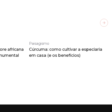
Next
Paisagismo
ore africana
Cúrcuma: como cultivar a especiaria
onumental
em casa (e os benefícios)