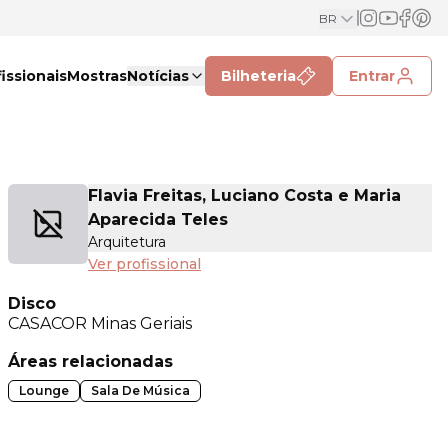
BR
issionais
Mostras
Notícias
Bilheteria
Entrar
Flavia Freitas, Luciano Costa e Maria
Aparecida Teles
Arquitetura
Ver profissional
Disco
CASACOR
Minas Geriais
Áreas relacionadas
Lounge
Sala De Música