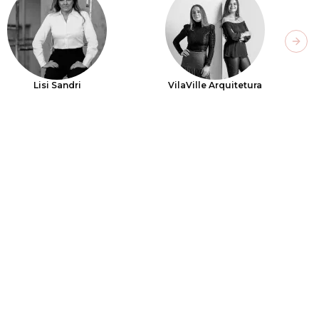
Next
Lisi Sandri
VilaVille Arquitetura