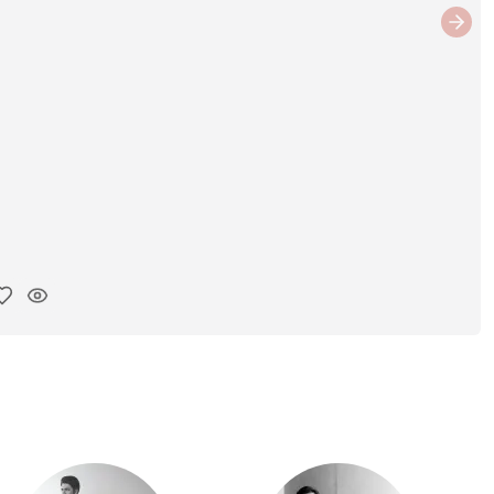
Next
ar link