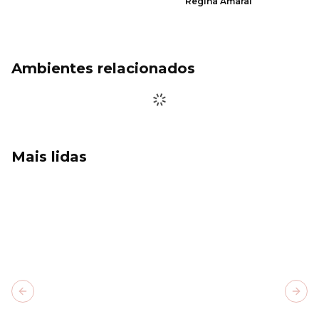
Regina Amaral
Ambientes relacionados
Mais lidas
Previous slide
Next