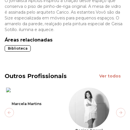
O jornalista Apicius inspirou a criação deste espaço que
conserva o piso de pinho-de-riga original. A mesa de vidro
é assinada pelo arquiteto Carico. As estantes Vovô são da
Size especializada em móveis para pequenos espaços. O
amarelo da parede, realçado pela pintura especial de Geisa
Sotillo. ilumina e aquece.
Áreas relacionadas
Biblioteca
Outros Profissionais
Ver todos
Marcela Martins
Previous slide
Next