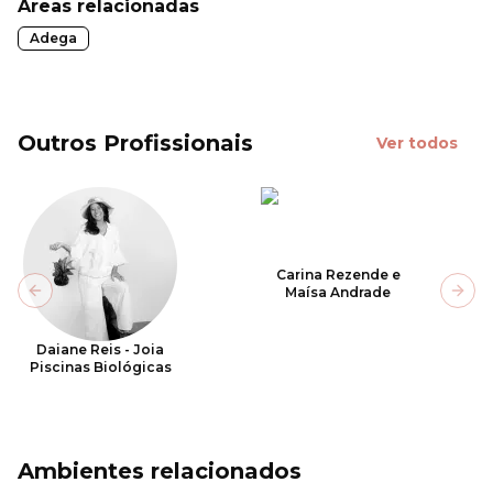
Áreas relacionadas
Adega
Outros Profissionais
Ver todos
Carina Rezende e
Maísa Andrade
Previous slide
Next
Daiane Reis - Joia
Piscinas Biológicas
Ambientes relacionados