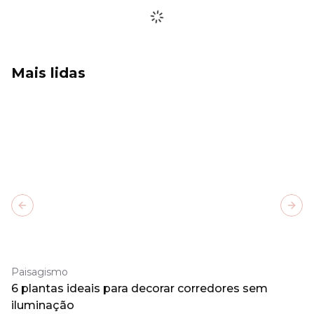
Mais lidas
Previous slide
Next
Paisagismo
6 plantas ideais para decorar corredores sem
iluminação