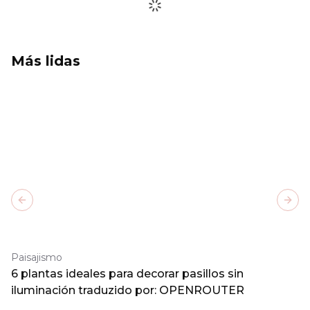
Más lidas
Previous slide
Next
Paisajismo
6 plantas ideales para decorar pasillos sin
iluminación traduzido por: OPENROUTER