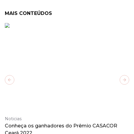
MAIS CONTEÚDOS
Previous slide
Next
Noticias
Conheça os ganhadores do Prêmio CASACOR
Ceará 2022