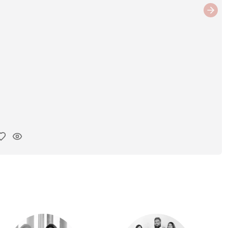
Next
ar link