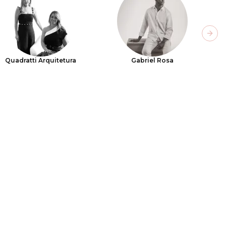
Next
Quadratti Arquitetura
Gabriel Rosa