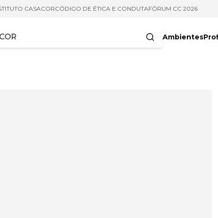
STITUTO CASACOR
CÓDIGO DE ÉTICA E CONDUTA
FÓRUM CC 2026
Ambientes
Prof
racteres