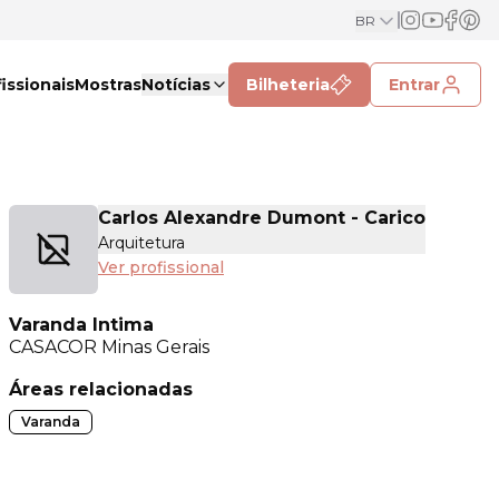
BR
issionais
Mostras
Notícias
Bilheteria
Entrar
Carlos Alexandre Dumont - Carico
Arquitetura
Ver profissional
Varanda Intima
CASACOR
Minas Gerais
Áreas relacionadas
Varanda