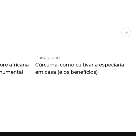
Next
Paisagismo
ore africana
Cúrcuma: como cultivar a especiaria
onumental
em casa (e os benefícios)