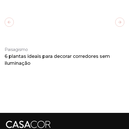
Previous slide
Next
Paisagismo
6 plantas ideais para decorar corredores sem
iluminação