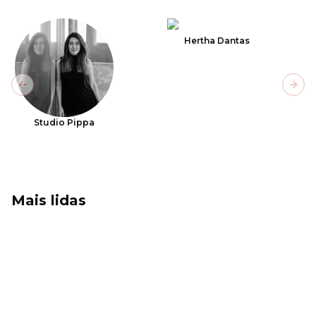
Hertha Dantas
Previous slide
Next
Studio Pippa
Mais lidas