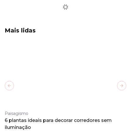
Mais lidas
Previous slide
Next
Paisagismo
6 plantas ideais para decorar corredores sem
iluminação