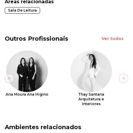
Áreas relacionadas
Sala De Leitura
Outros Profissionais
Ver todos
Previous slide
Next
Ana Moura Ana Higino
Thay Santana
Arquitetura e
Interiores
Ambientes relacionados