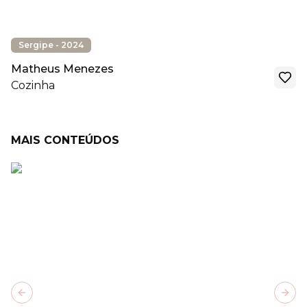
Sergipe - 2024
Matheus Menezes
Cozinha
MAIS CONTEÚDOS
Previous slide
Next