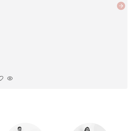
Next
ar link