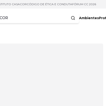
STITUTO CASACOR
CÓDIGO DE ÉTICA E CONDUTA
FÓRUM CC 2026
Ambientes
Prof
racteres