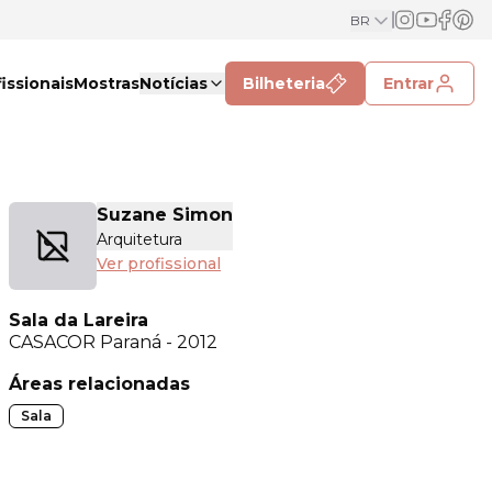
BR
issionais
Mostras
Notícias
Bilheteria
Entrar
Suzane Simon
Arquitetura
Ver profissional
Sala da Lareira
CASACOR
Paraná - 2012
Áreas relacionadas
Sala