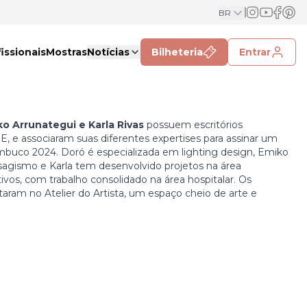
BR
issionais
Mostras
Notícias
Bilheteria
Entrar
ko Arrunategui e Karla Rivas
possuem escritórios
, e associaram suas diferentes expertises para assinar um
co 2024. Doró é especializada em lighting design, Emiko
aisagismo e Karla tem desenvolvido projetos na área
ativos, com trabalho consolidado na área hospitalar. Os
ram no Atelier do Artista, um espaço cheio de arte e