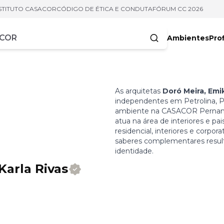
STITUTO CASACOR
CÓDIGO DE ÉTICA E CONDUTA
FÓRUM CC 2026
Ambientes
Prof
racteres
As arquitetas
Doró Meira, Emi
independentes em Petrolina, PE
ambiente na CASACOR Pernambu
atua na área de interiores e p
residencial, interiores e corpor
saberes complementares resulta
identidade.
Karla Rivas