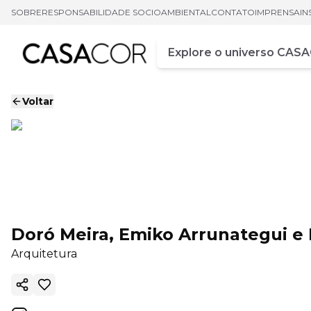
SOBRE
RESPONSABILIDADE SOCIOAMBIENTAL
CONTATO
IMPRENSA
IN
Campo de busca
Digite pelo menos três ca
Voltar
Doró Meira, Emiko Arrunategui e 
Arquitetura
Copiar link