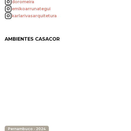
doromeira
emikoarrunategui
karlarivasarquitetura
AMBIENTES CASACOR
Pernambuco - 2024