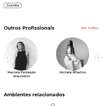
Cozinha
Outros Profissionais
Ver todos
Previous slide
Next
Marcela Penteado
Michele Wharton
Arquitetos
Ambientes relacionados