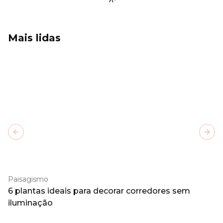
Mais lidas
Previous slide
Next
Paisagismo
6 plantas ideais para decorar corredores sem
iluminação