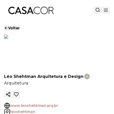
Voltar
Léo Shehtman Arquitetura e Design
Arquitetura
Copiar link
www.leoshehtman.arq.br
leoshehtman