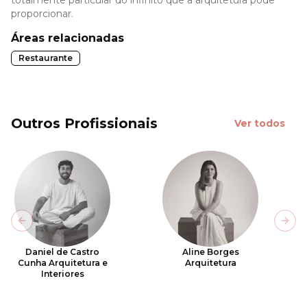
totalmente particular do infinito que a arquitetura pode
proporcionar.
Áreas relacionadas
Restaurante
Outros Profissionais
Ver todos
Previous slide
Next
Daniel de Castro
Aline Borges
Cunha Arquitetura e
Arquitetura
Interiores