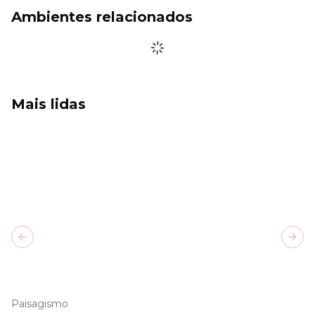
Ambientes relacionados
Mais lidas
Previous slide
Next
Paisagismo