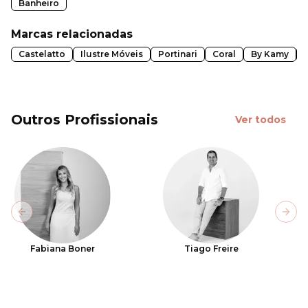
Banheiro
Marcas relacionadas
Castelatto
Ilustre Móveis
Portinari
Coral
By Kamy
Outros Profissionais
Ver todos
Previous slide
Next
Fabiana Boner
Tiago Freire