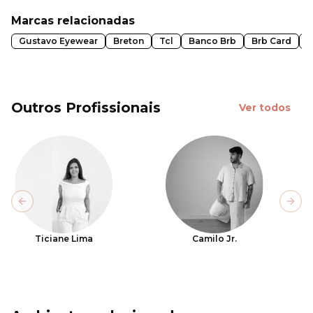
Marcas relacionadas
Gustavo Eyewear
Breton
Tcl
Banco Brb
Brb Card
C
Outros Profissionais
Ver todos
Previous slide
Next
Ticiane Lima
Camilo Jr.