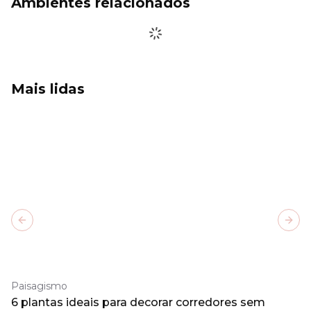
Ambientes relacionados
Mais lidas
Previous slide
Next
Paisagismo
6 plantas ideais para decorar corredores sem