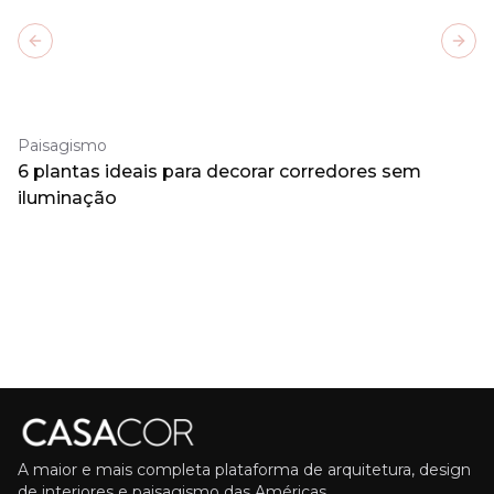
Previous slide
Next
Paisagismo
6 plantas ideais para decorar corredores sem
iluminação
A maior e mais completa plataforma de arquitetura, design
de interiores e paisagismo das Américas