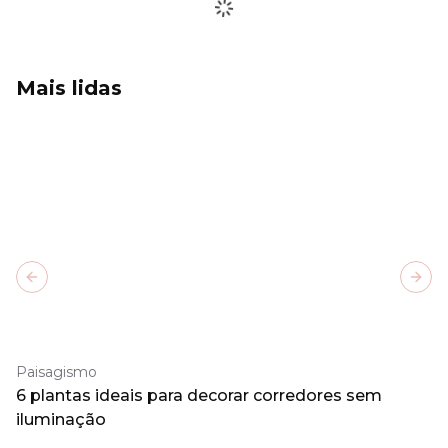
Mais lidas
Previous slide
Next
Paisagismo
6 plantas ideais para decorar corredores sem
iluminação