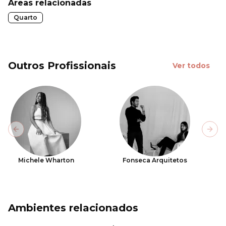
Áreas relacionadas
Quarto
Outros Profissionais
Ver todos
Previous slide
Next
Michele Wharton
Fonseca Arquitetos
Ambientes relacionados