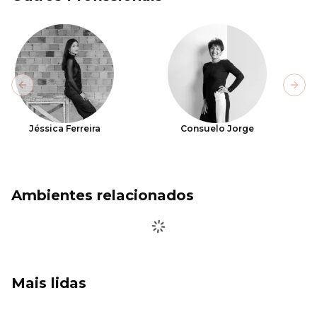
Previous slide
Next
Jéssica Ferreira
Consuelo Jorge
Ambientes relacionados
Mais lidas