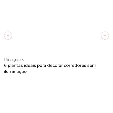
Previous slide
Next
Paisagismo
6 plantas ideais para decorar corredores sem
iluminação