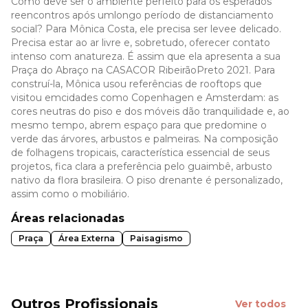
Como deve ser o ambiente perfeito para os esperados
reencontros após umlongo período de distanciamento
social? Para Mônica Costa, ele precisa ser levee delicado.
Precisa estar ao ar livre e, sobretudo, oferecer contato
intenso com anatureza. É assim que ela apresenta a sua
Praça do Abraço na CASACOR RibeirãoPreto 2021. Para
construí-la, Mônica usou referências de rooftops que
visitou emcidades como Copenhagen e Amsterdam: as
cores neutras do piso e dos móveis dão tranquilidade e, ao
mesmo tempo, abrem espaço para que predomine o
verde das árvores, arbustos e palmeiras. Na composição
de folhagens tropicais, característica essencial de seus
projetos, fica clara a preferência pelo guaimbê, arbusto
nativo da flora brasileira. O piso drenante é personalizado,
assim como o mobiliário.
Áreas relacionadas
Praça
Área Externa
Paisagismo
Outros Profissionais
Ver todos