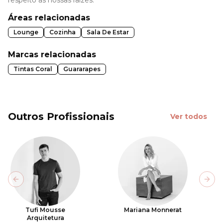
Áreas relacionadas
Lounge
Cozinha
Sala De Estar
Marcas relacionadas
Tintas Coral
Guararapes
Outros Profissionais
Ver todos
Previous slide
Next
Tufi Mousse
Mariana Monnerat
Arquitetura