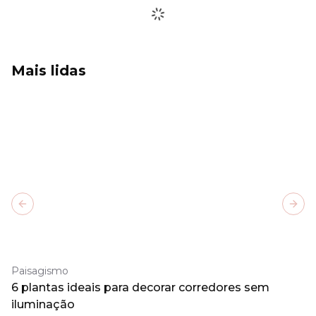
Mais lidas
Previous slide
Next
Paisagismo
6 plantas ideais para decorar corredores sem
iluminação