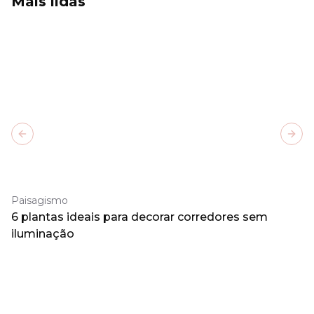
Mais lidas
Previous slide
Next
Paisagismo
6 plantas ideais para decorar corredores sem
iluminação