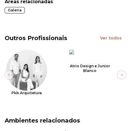
Áreas relacionadas
Galeria
Outros Profissionais
Ver todos
Atrio Design e Junior
Blanco
Previous slide
Next
Pkb Arquitetura
Ambientes relacionados