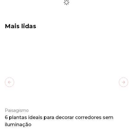
Mais lidas
Previous slide
Next
Paisagismo
6 plantas ideais para decorar corredores sem
iluminação