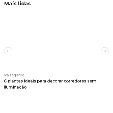
Mais lidas
Previous slide
Next
Paisagismo
6 plantas ideais para decorar corredores sem
iluminação