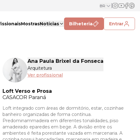
BR
issionais
Mostras
Notícias
Bilheteria
Entrar
Ana Paula Brixel da Fonseca
Arquitetura
Ver profissional
Loft Verso e Prosa
CASACOR
Paraná
Loft integrado com áreas de dormitório, estar, cozinhae
banheiro organizadas de forma contínua.
Predominammadeira em diferentes tonalidades, piso
amadeirado eparedes em bege. A divisão entre os
ambientes é feita porestante vazada em marcenaria. A
cozinha possui bancadaclara, marcenaria em madeira e