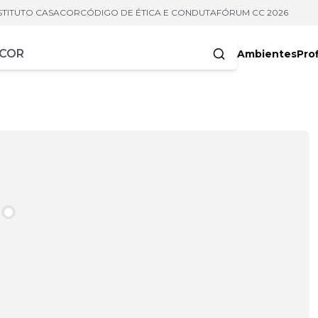
STITUTO CASACOR
CÓDIGO DE ÉTICA E CONDUTA
FÓRUM CC 2026
Ambientes
Prof
racteres