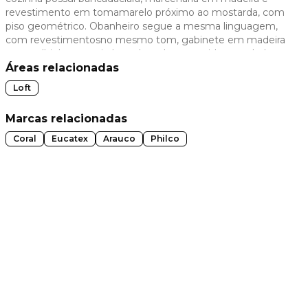
revestimento em tomamarelo próximo ao mostarda, com
 slide
piso geométrico. Obanheiro segue a mesma linguagem,
com revestimentosno mesmo tom, gabinete em madeira
com palhinha, metaisdourados e box em vidro canelado.
Áreas relacionadas
Loft
Marcas relacionadas
Coral
Eucatex
Arauco
Philco
t slide