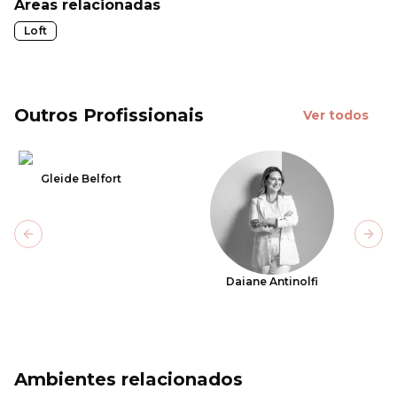
Áreas relacionadas
Loft
Outros Profissionais
Ver todos
Gleide Belfort
Previous slide
Next
Daiane Antinolfi
Ambientes relacionados