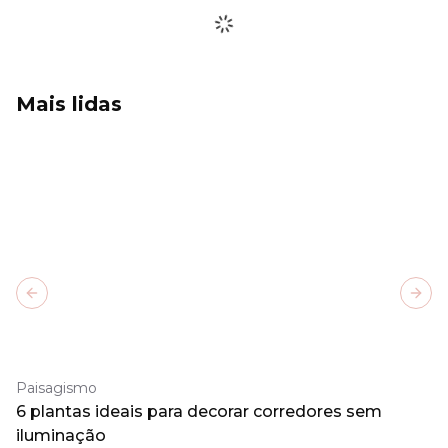
Mais lidas
Previous slide
Next
Paisagismo
6 plantas ideais para decorar corredores sem
iluminação