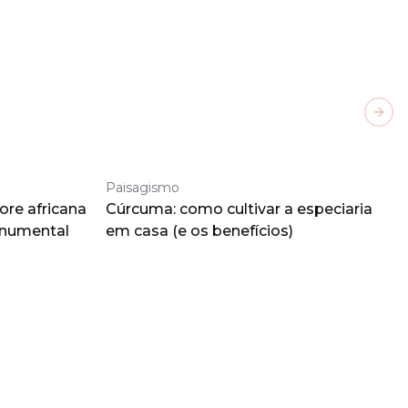
Next
Paisagismo
ore africana
Cúrcuma: como cultivar a especiaria
onumental
em casa (e os benefícios)