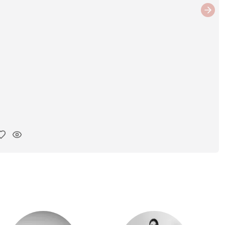
Next
ar link