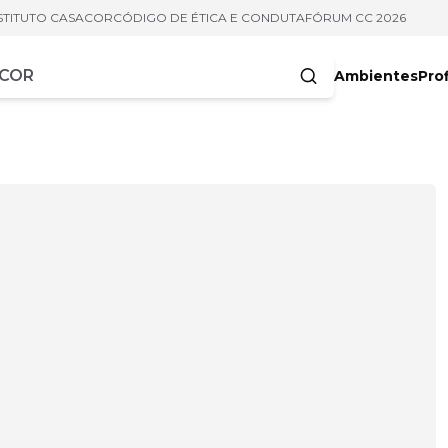
STITUTO CASACOR
CÓDIGO DE ÉTICA E CONDUTA
FÓRUM CC 2026
Ambientes
Prof
racteres