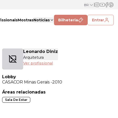
BR
issionais
Mostras
Notícias
Bilheteria
Entrar
Leonardo Diniz
Arquitetura
Ver profissional
Lobby
CASACOR
Minas Gerais -2010
Áreas relacionadas
Sala De Estar