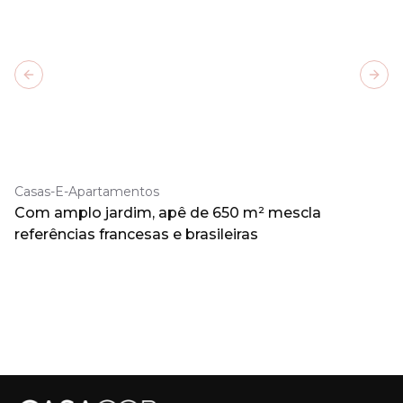
Previous slide
Next
Casas-E-Apartamentos
Com amplo jardim, apê de 650 m² mescla
referências francesas e brasileiras