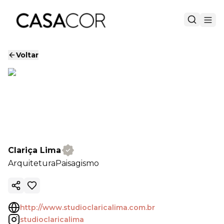
Voltar
Clariça Lima
Arquitetura
Paisagismo
Copiar link
http://www.studioclaricalima.com.br
studioclaricalima