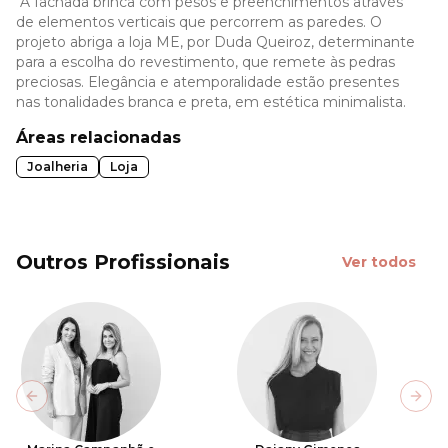
A fachada brinca com pesos e preenchimentos através
de elementos verticais que percorrem as paredes. O
projeto abriga a loja ME, por Duda Queiroz, determinante
para a escolha do revestimento, que remete às pedras
preciosas. Elegância e atemporalidade estão presentes
nas tonalidades branca e preta, em estética minimalista.
Áreas relacionadas
Joalheria
Loja
Outros Profissionais
Ver todos
Previous slide
Next