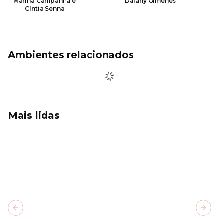
Marina Campanhã e
Daiany Gimenes
Cíntia Senna
Ambientes relacionados
Mais lidas
Previous slide
Next